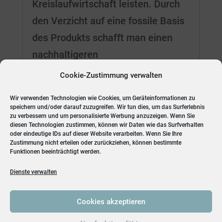
Kreislaufwirtschaft leisten. Durch
den Verzicht auf eine fossile Basis
des Produkts schafft man einen
nachhaltigeren
Kohlenstoffkreislauf, als es bei
Cookie-Zustimmung verwalten
herkömmlichen Polymeren der
Wir verwenden Technologien wie Cookies, um Geräteinformationen zu
Fall...
speichern und/oder darauf zuzugreifen. Wir tun dies, um das Surferlebnis
zu verbessern und um personalisierte Werbung anzuzeigen. Wenn Sie
diesen Technologien zustimmen, können wir Daten wie das Surfverhalten
oder eindeutige IDs auf dieser Website verarbeiten. Wenn Sie Ihre
Zustimmung nicht erteilen oder zurückziehen, können bestimmte
« Ältere Einträge
Nächste Einträge »
Funktionen beeinträchtigt werden.
Dienste verwalten
Cookies akzeptieren