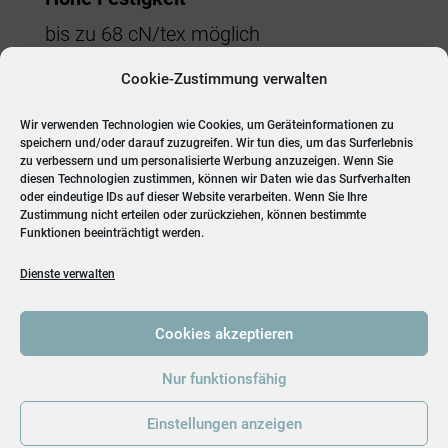
bis zu 68 cN/tex möglich
Cookie-Zustimmung verwalten
Flexibilität
Titer, Festigkeit und Heißluftschrumpf %
Wir verwenden Technologien wie Cookies, um Geräteinformationen zu
speichern und/oder darauf zuzugreifen. Wir tun dies, um das Surferlebnis
können angepasst werden
zu verbessern und um personalisierte Werbung anzuzeigen. Wenn Sie
diesen Technologien zustimmen, können wir Daten wie das Surfverhalten
oder eindeutige IDs auf dieser Website verarbeiten. Wenn Sie Ihre
Zustimmung nicht erteilen oder zurückziehen, können bestimmte
Funktionen beeinträchtigt werden.
Dienste verwalten
Cookies akzeptieren
Nur funktionsfähig
Einstellungen anzeigen