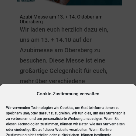
Azubi Messe am 13. + 14. Oktober am
Obersberg
Wir laden euch herzlich dazu ein,
uns am 13. + 14.10 auf der
Azubimesse am Obersberg zu
besuchen. Diese Messe ist eine
großartige Gelegenheit für euch,
mehr über verschiedene
Ausbildungsberufe und mögliche
Cookie-Zustimmung verwalten
Karrierewege zu erfahren. Hier sind
Wir verwenden Technologien wie Cookies, um Geräteinformationen zu
einige Gründe, warum ihr...
speichern und/oder darauf zuzugreifen. Wir tun dies, um das Surferlebnis
zu verbessern und um personalisierte Werbung anzuzeigen. Wenn Sie
diesen Technologien zustimmen, können wir Daten wie das Surfverhalten
oder eindeutige IDs auf dieser Website verarbeiten. Wenn Sie Ihre
Zustimmung nicht erteilen oder zurückziehen, können bestimmte